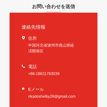
お問い合わせを送信
連絡先情報

住所
中国河北省滄州市燕山県経
済開発区

電話
+86-18631783039
Eメール

rikadoshelby28@gmail.com