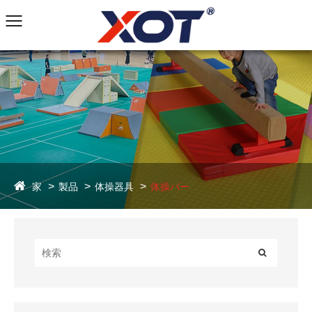
家
製品
体操器具
体操バー