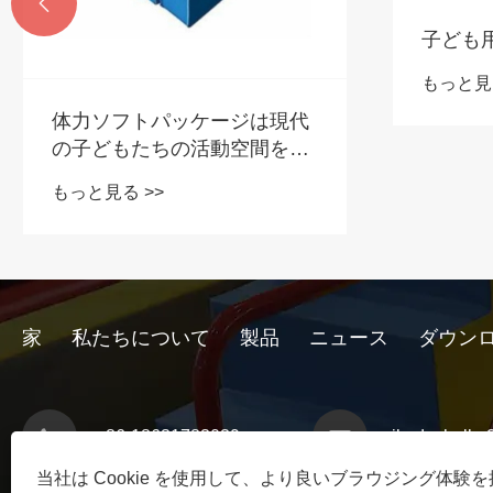

子ども
もっと見る
体力ソフトパッケージは現代
の子どもたちの活動空間をど
のように改善できるのでしょ
もっと見る >>
うか?
家
私たちについて
製品
ニュース
ダウン
+86-18631783039
rikadoshelb
当社は Cookie を使用して、より良いブラウジング体験