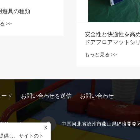
用遊具の種類
 >>
安全性と快適性を高
ドアフロアマットシ
は？
もっと見る >>
ロード
お問い合わせを送信
お問い合わせ
y28@gmail.com
中国河北省滄州市燕山県経済開発
X
を提供し、サイトのト