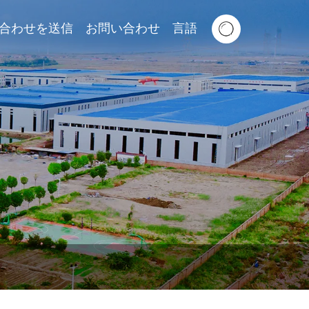
合わせを送信
お問い合わせ
言語
Tiếng Việt
Slovenský Jazyk
Eesti Keel
Srpski Језик