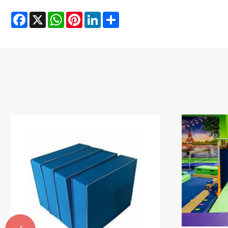
Facebook
X
WhatsApp
Pinterest
LinkedIn
Share